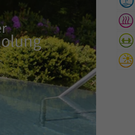
er
holung