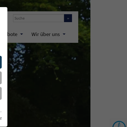
»
ngebote
Wir über uns
chwefelthermalbäder 34 °C
Karriere
aunapark
hysiotherapie
ohlfühlen
bsagen
z