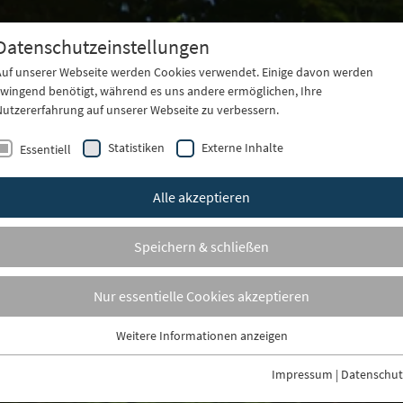
Datenschutzeinstellungen
Auf unserer Webseite werden Cookies verwendet. Einige davon werden
zwingend benötigt, während es uns andere ermöglichen, Ihre
Aktuelles
Gutscheine
A
Nutzererfahrung auf unserer Webseite zu verbessern.
Statistiken
Externe Inhalte
Essentiell
S
S
Alle akzeptieren
P
Speichern & schließen
W
Nur essentielle Cookies akzeptieren
A
Weitere Informationen anzeigen
Essentiell
Essentielle Cookies werden für grundlegende Funktionen der Webseite
Impressum
|
Datenschut
benötigt. Dadurch ist gewährleistet, dass die Webseite einwandfrei