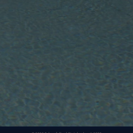
Zweck
Enthält die gewählten Cookie-Einstellungen.
generierte Nummer zu, um eindeutige Besucher zu
identifizieren.
Name
_gid
Anbieter
Google LLC
Laufzeit
1 Tag
Dieses Cookie wird von Google Analytics installiert.
Das Cookie wird verwendet, um Informationen
darüber zu speichern, wie Besucher eine Website
nutzen, und hilft bei der Erstellung eines
Zweck
Analyseberichts darüber, wie es der Website geht.
Die erhobenen Daten umfassen die Anzahl der
Besucher, die Quelle, aus der sie stammen, und die
Seiten in anonymisierter Form.